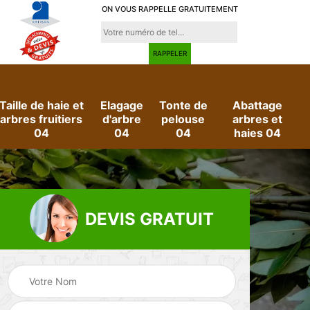
ON VOUS RAPPELLE GRATUITEMENT
Taille de haie et
Elagage
Tonte de
Abattage
arbres fruitiers
d'arbre
pelouse
arbres et
04
04
04
haies 04
DEVIS GRATUIT
e
Evacuation des
Jardinier 04
déchets verts 04