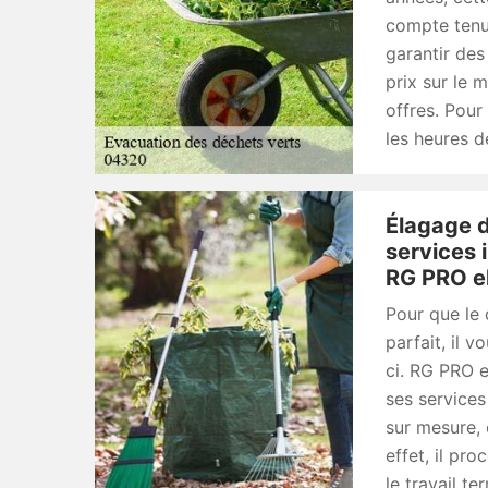
compte tenu 
garantir des 
prix sur le 
offres. Pour
les heures d
Élagage d
services 
RG PRO e
Pour que le 
parfait, il 
ci. RG PRO e
ses services
sur mesure,
effet, il pr
le travail t