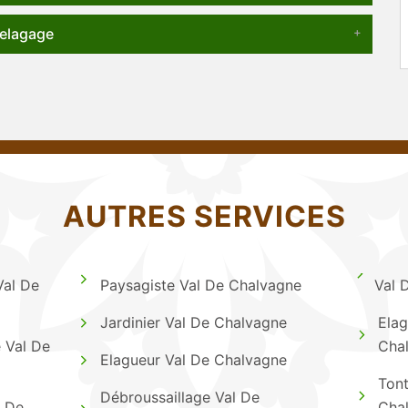
 elagage
AUTRES SERVICES
Val De
Paysagiste Val De Chalvagne
Val 
Jardinier Val De Chalvagne
Elag
e Val De
Cha
Elagueur Val De Chalvagne
Tont
Débroussaillage Val De
l De
Cha