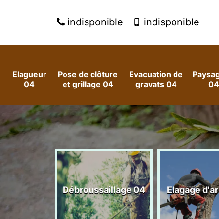
indisponible
indisponible
Elagueur
Pose de clôture
Evacuation de
Paysag
04
et grillage 04
gravats 04
04
 arbres et
Débroussaillage 04
Elagage d'a
es 04