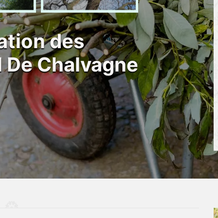
ation des
l De Chalvagne