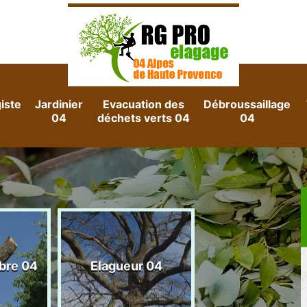
iste
Jardinier
Evacuation des
Débroussaillage
04
déchets verts 04
04
Evacuation d
rbre 04
Elagueur 04
gravats 04