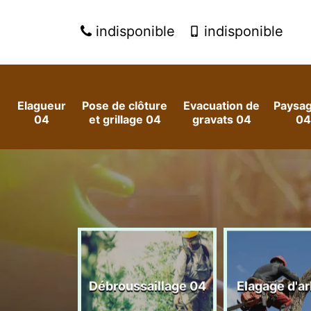
indisponible
indisponible
Elagueur
Pose de clôture
Evacuation de
Paysag
04
et grillage 04
gravats 04
04
 arbres et
Débroussaillage 04
Elagage d'a
es 04