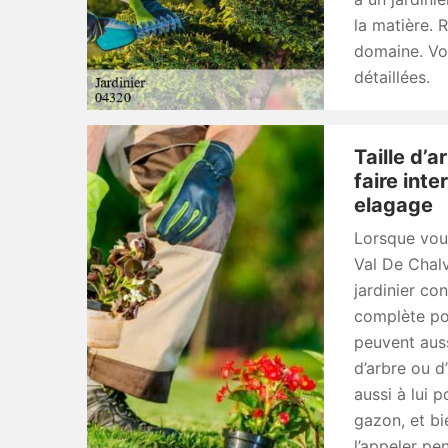
la matière. 
domaine. Vou
détaillées.
Taille d’
faire int
elagage
Lorsque vous
Val De Chal
jardinier co
complète pou
peuvent auss
d’arbre ou d’
aussi à lui 
gazon, et bi
l’appeler pe