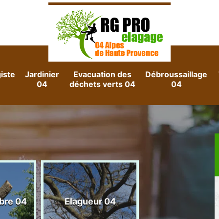
iste
Jardinier
Evacuation des
Débroussaillage
04
déchets verts 04
04
Evacuation d
rbre 04
Elagueur 04
gravats 04