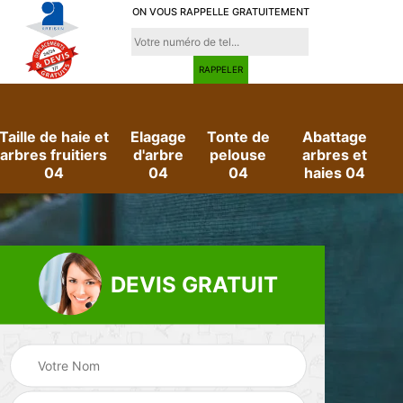
ON VOUS RAPPELLE GRATUITEMENT
Taille de haie et
Elagage
Tonte de
Abattage
arbres fruitiers
d'arbre
pelouse
arbres et
04
04
04
haies 04
DEVIS GRATUIT
e
Evacuation des
Jardinier 04
déchets verts 04