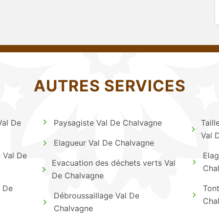
AUTRES SERVICES
Val De
Paysagiste Val De Chalvagne
Taill
Val 
Elagueur Val De Chalvagne
e Val De
Elag
Evacuation des déchets verts Val
Cha
De Chalvagne
l De
Tont
Débroussaillage Val De
Cha
Chalvagne