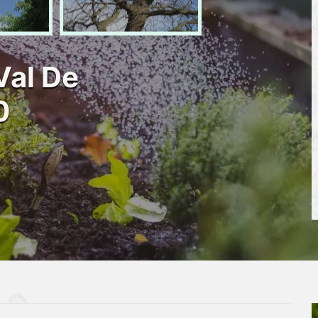
Val De
0