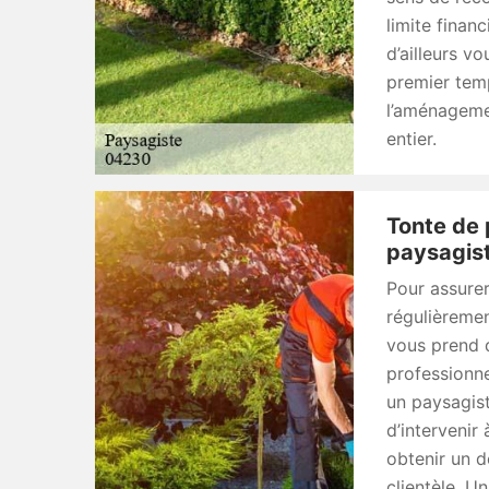
limite finan
d’ailleurs vo
premier tem
l’aménagemen
entier.
Tonte de 
paysagist
Pour assurer
régulièremen
vous prend d
professionne
un paysagist
d’intervenir
obtenir un 
clientèle. U