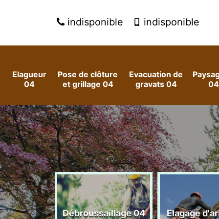
indisponible
indisponible
Elagueur
Pose de clôture
Evacuation de
Paysag
04
et grillage 04
gravats 04
04
 arbres et
Débroussaillage 04
Elagage d'a
es 04