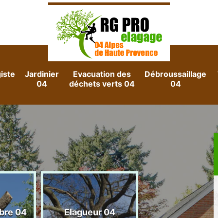
iste
Jardinier
Evacuation des
Débroussaillage
04
déchets verts 04
04
Evacuation d
rbre 04
Elagueur 04
gravats 04