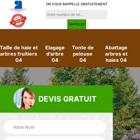
ON VOUS RAPPELLE GRATUITEMENT
Taille de haie et
Elagage
Tonte de
Abattage
arbres fruitiers
d'arbre
pelouse
arbres et
04
04
04
haies 04
DEVIS GRATUIT
e
Evacuation des
Jardinier 04
déchets verts 04