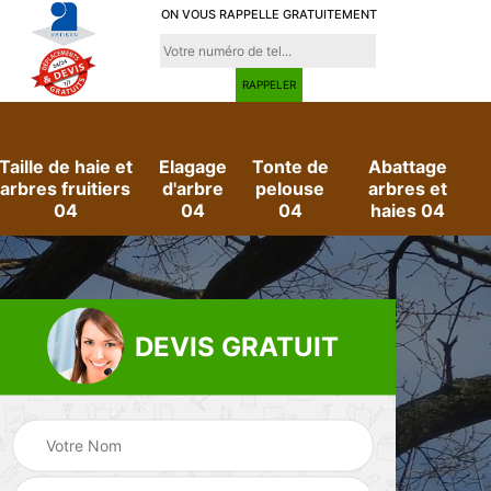
ON VOUS RAPPELLE GRATUITEMENT
Taille de haie et
Elagage
Tonte de
Abattage
arbres fruitiers
d'arbre
pelouse
arbres et
04
04
04
haies 04
DEVIS GRATUIT
e
Evacuation des
Jardinier 04
déchets verts 04