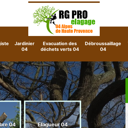
iste
Jardinier
Evacuation des
Débroussaillage
04
déchets verts 04
04
Evacuation d
rbre 04
Elagueur 04
gravats 04