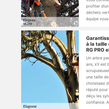
profiter d’un
déchets vert
équipe vous 
Garantiss
à la taill
RG PRO e
Un arbre peu
ans, s’il est
scrupuleusem
une taille d
choisissez 
réputé pour 
déçu les sylv
confiance. A