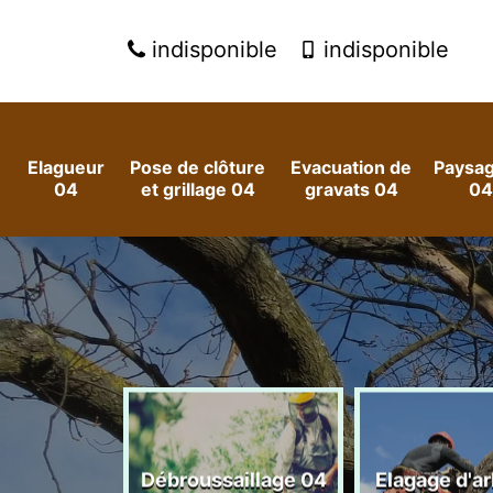
indisponible
indisponible
Elagueur
Pose de clôture
Evacuation de
Paysag
04
et grillage 04
gravats 04
04
 arbres et
Débroussaillage 04
Elagage d'a
es 04