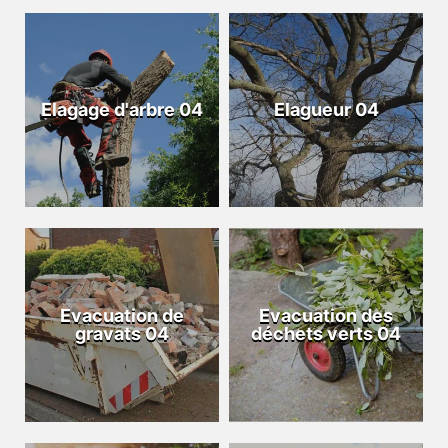
Elagage d'arbre 04
Elagueur 04
Evacuation de
Evacuation des
gravats 04
déchets verts 04