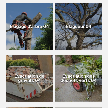
Elagage d'arbre 04
Elagueur 04
Evacuation de
Evacuation des
gravats 04
déchets verts 04