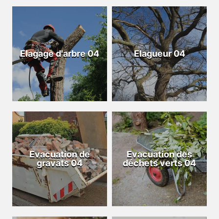
Elagage d'arbre 04
Elagueur 04
Evacuation de
Evacuation des
gravats 04
déchets verts 04