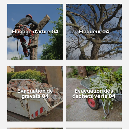
Elagage d'arbre 04
Elagueur 04
Evacuation de
Evacuation des
gravats 04
déchets verts 04