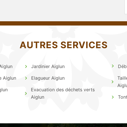
AUTRES SERVICES
Aiglun
Jardinier Aiglun
Débr
e Aiglun
Elagueur Aiglun
Tail
Aigl
glun
Evacuation des déchets verts
Aiglun
Tont