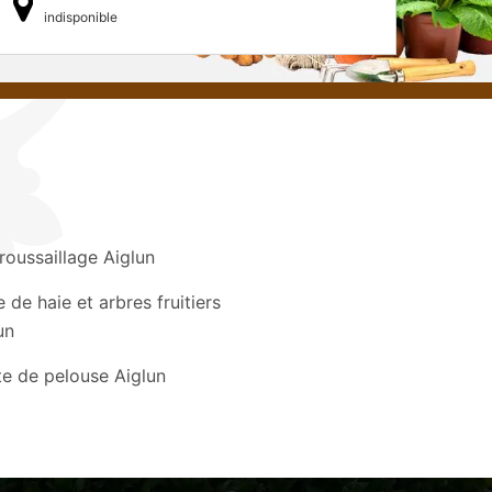
indisponible
oussaillage Aiglun
le de haie et arbres fruitiers
un
e de pelouse Aiglun