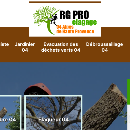
iste
Jardinier
Evacuation des
Débroussaillage
04
déchets verts 04
04
Evacuation d
rbre 04
Elagueur 04
gravats 04