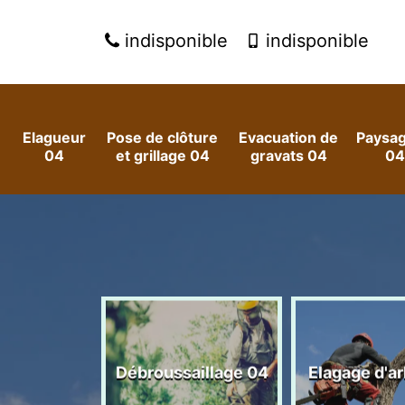
indisponible
indisponible
Elagueur
Pose de clôture
Evacuation de
Paysag
04
et grillage 04
gravats 04
04
 arbres et
Débroussaillage 04
Elagage d'a
es 04