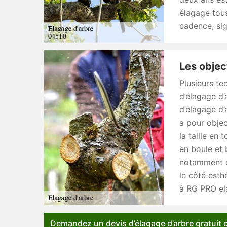
élagage tous
cadence, sig
Les object
Plusieurs te
d’élagage d’
d’élagage d’a
a pour object
la taille en t
en boule et 
notamment d
le côté esth
à RG PRO el
Demandez un devis d’élagage d’arbre gratuit