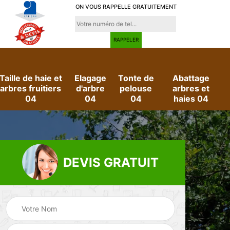
ON VOUS RAPPELLE GRATUITEMENT
Taille de haie et
Elagage
Tonte de
Abattage
arbres fruitiers
d'arbre
pelouse
arbres et
04
04
04
haies 04
DEVIS GRATUIT
e
Evacuation des
Jardinier 04
déchets verts 04