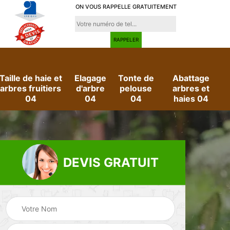
ON VOUS RAPPELLE GRATUITEMENT
Taille de haie et
Elagage
Tonte de
Abattage
arbres fruitiers
d'arbre
pelouse
arbres et
04
04
04
haies 04
DEVIS GRATUIT
e
Evacuation des
Jardinier 04
déchets verts 04