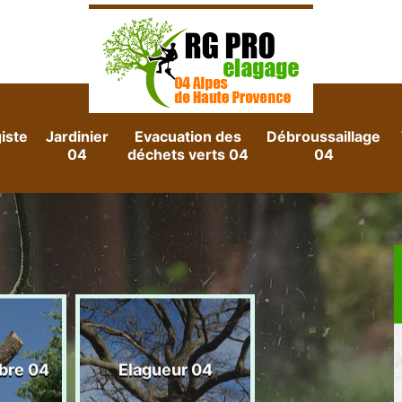
iste
Jardinier
Evacuation des
Débroussaillage
04
déchets verts 04
04
Evacuation d
rbre 04
Elagueur 04
gravats 04