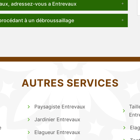
vaux, adressez-vous a Entrevaux
rocédant à un débroussaillage
AUTRES SERVICES
Paysagiste Entrevaux
Taill
Entr
Jardinier Entrevaux
e
Elag
Elagueur Entrevaux