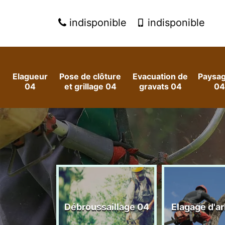
indisponible
indisponible
Elagueur
Pose de clôture
Evacuation de
Paysag
04
et grillage 04
gravats 04
04
 arbres et
Débroussaillage 04
Elagage d'a
es 04