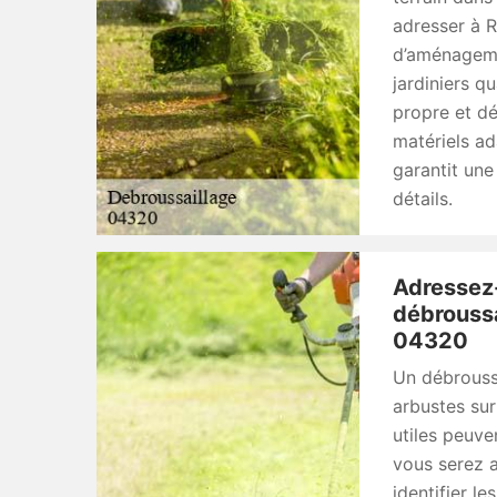
adresser à R
d’aménageme
jardiniers q
propre et d
matériels ad
garantit une
détails.
Adressez
débroussa
04320
Un débroussa
arbustes sur
utiles peuve
vous serez a
identifier le