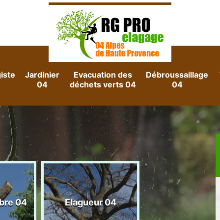
iste
Jardinier
Evacuation des
Débroussaillage
04
déchets verts 04
04
Evacuation d
rbre 04
Elagueur 04
gravats 04