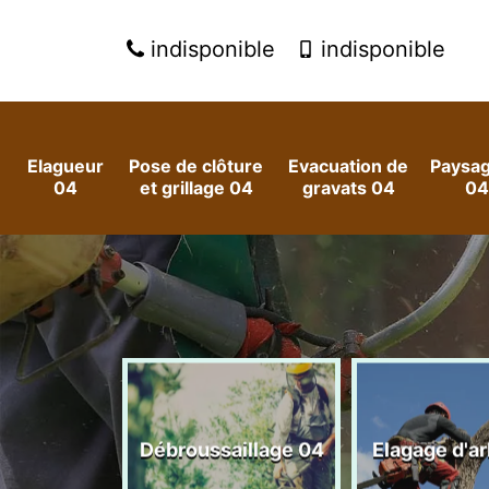
indisponible
indisponible
Elagueur
Pose de clôture
Evacuation de
Paysag
04
et grillage 04
gravats 04
04
 arbres et
Débroussaillage 04
Elagage d'a
es 04