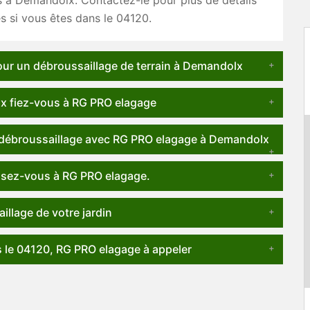
s à Demandolx. Contactez-le pour plus de détails
es si vous êtes dans le 04120.
our un débroussaillage de terrain à Demandolx
lx fiez-vous à RG PRO elagage
un débroussaillage avec RG PRO elagage à Demandolx
essez-vous à RG PRO elagage.
illage de votre jardin
 le 04120, RG PRO elagage à appeler