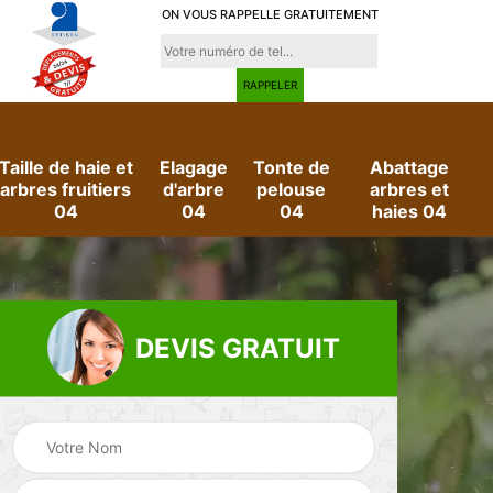
ON VOUS RAPPELLE GRATUITEMENT
Taille de haie et
Elagage
Tonte de
Abattage
arbres fruitiers
d'arbre
pelouse
arbres et
04
04
04
haies 04
DEVIS GRATUIT
e
Evacuation des
Jardinier 04
déchets verts 04