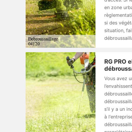
en zone urba
règlementati
si des végét
situation, f
débroussail
RG PRO el
débroussa
Vous avez u
l’envahissen
débroussaill
débroussaill
s’il y a un 
à l‘entrepri
débroussaill