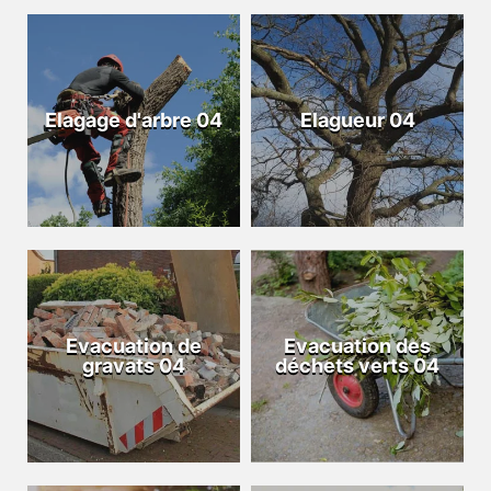
Elagage d'arbre 04
Elagueur 04
Evacuation de
Evacuation des
gravats 04
déchets verts 04