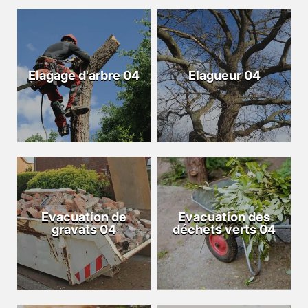
Elagage d'arbre 04
Elagueur 04
Evacuation de
Evacuation des
gravats 04
déchets verts 04